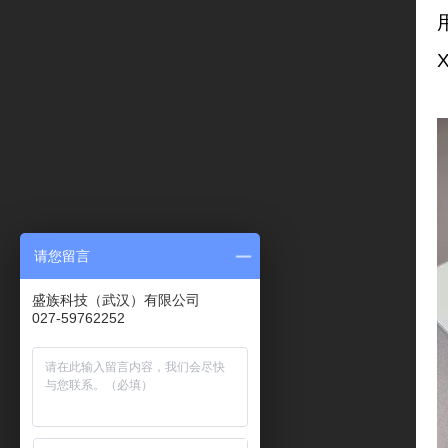
X
请您留言
盛族科技（武汉）有限公司
027-59762252