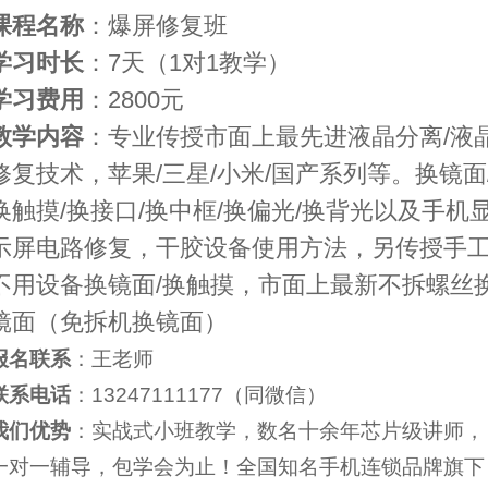
课程名称
：爆屏修复班
学习时长
：7天（1对1教学）
学习费用
：2800元
教学内容
：专业传授市面上最先进液晶分离/液
修复技术，苹果/三星/小米/国产系列等。换镜面
换触摸/换接口/换中框/换偏光/换背光以及手机
示屏电路修复，干胶设备使用方法，另传授手
不用设备换镜面/换触摸，市面上最新不拆螺丝
镜面（免拆机换镜面）
报名联系
：王老师
联系电话
：13247111177（同微信）
我们优势
：实战式小班教学，数名十余年芯片级讲师，
一对一辅导，包学会为止！全国知名手机连锁品牌旗下